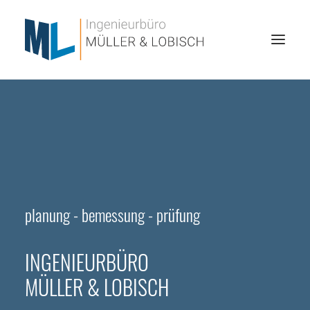
HOME
ÜBER UNS
LEISTUNGEN
REFERENZEN
planung - bemessung - prüfung
JOBS
INGENIEURBÜRO
KONTAKT
MÜLLER & LOBISCH
SEARCH